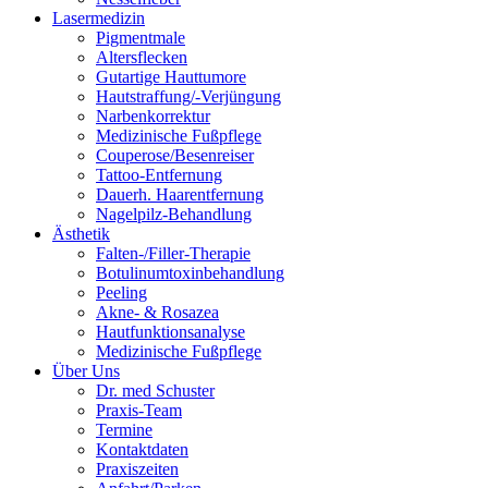
Lasermedizin
Pigmentmale
Altersflecken
Gutartige Hauttumore
Hautstraffung/-Verjüngung
Narbenkorrektur
Medizinische Fußpflege
Couperose/Besenreiser
Tattoo-Entfernung
Dauerh. Haarentfernung
Nagelpilz-Behandlung
Ästhetik
Falten-/Filler-Therapie
Botulinumtoxinbehandlung
Peeling
Akne- & Rosazea
Hautfunktionsanalyse
Medizinische Fußpflege
Über Uns
Dr. med Schuster
Praxis-Team
Termine
Kontaktdaten
Praxiszeiten