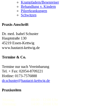
Krampfadern/Besenreiser
Behandlung v. Kindern
Pilzerkrankungen
Schwitzen
Praxis-Anschrift
Dr. med. Isabel Schuster
Hauptstraße 130
45219 Essen-Kettwig
www.hautarzt-kettwig.de
Termine
&
Co.
Termine nur nach Vereinbarung
Tel. + Fax: 02054-8709221
Hotline: 0173-7576888
dr.schuster@hautarzt-kettwig.de
Praxiszeiten
Montag:
08:00 - 12:00 Uhr
Dienstag:
14:00 - 20:00 Uhr