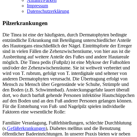
Anfahrt/Parken
Impressum
Datenschutzerklärung
Pilzerkrankungen
Die Tinea ist eine der häufigsten, durch Dermatophyten bedingte
entzündliche Erkrankung mit Beteiligung unterschiedlicher Anteile
des Hautorgans einschließlich der Nägel. Eintrittspforte der Erreger
sind in vielen Fällen die Zehenzwischenräume, von hier aus ist die
Ausbreitung auf weitere Anteile des Fußes und andere Hautareale
möglich. Die Tinea pedis (Fußpilz) ist eine Mykose der Fußsohlen
und/oder der Zehenzwischenräume. Sie ist weltweit verbreitet und
wird von T. rubrum, gefolgt von T. interdigitale und seltener von
anderen Dermatophyten verursacht. Die Übertragung erfolgt von
Mensch zu Mensch über Gegenstände wie Schuhe, Strümpfe und
den Boden (z.B. Schwimmbad). Ansteckungsgefahr lauert überall
dort, wo durch barfuß gehende Personen infektiöse Hautschüppchen
auf den Boden und an den Fuß anderer Personen gelangen können.
Für die Entstehung von Fuß- und Nagelpilz spielen individuelle
Faktoren eine wesentliche Rolle:
Familiäre Veranlagung, Fußfehlstellungen, schlechte Durchblutung
(s.
Gefäßerkrankungen
), Diabetes mellitus und die Benutzung
öffentlicher Badeeinrichtungen. In unserer Praxis bieten wir neben