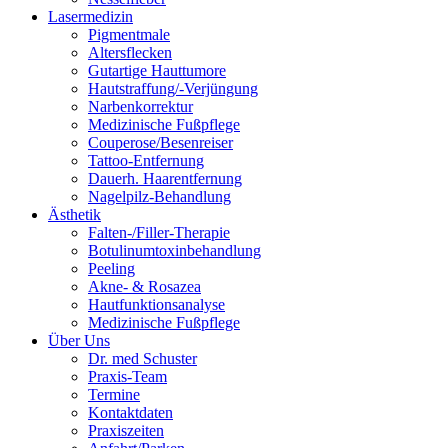
Lasermedizin
Pigmentmale
Altersflecken
Gutartige Hauttumore
Hautstraffung/-Verjüngung
Narbenkorrektur
Medizinische Fußpflege
Couperose/Besenreiser
Tattoo-Entfernung
Dauerh. Haarentfernung
Nagelpilz-Behandlung
Ästhetik
Falten-/Filler-Therapie
Botulinumtoxinbehandlung
Peeling
Akne- & Rosazea
Hautfunktionsanalyse
Medizinische Fußpflege
Über Uns
Dr. med Schuster
Praxis-Team
Termine
Kontaktdaten
Praxiszeiten