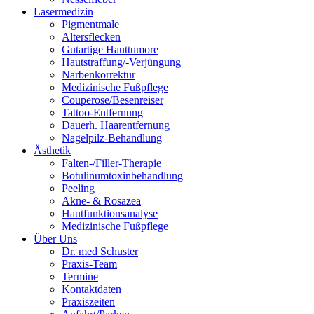
Lasermedizin
Pigmentmale
Altersflecken
Gutartige Hauttumore
Hautstraffung/-Verjüngung
Narbenkorrektur
Medizinische Fußpflege
Couperose/Besenreiser
Tattoo-Entfernung
Dauerh. Haarentfernung
Nagelpilz-Behandlung
Ästhetik
Falten-/Filler-Therapie
Botulinumtoxinbehandlung
Peeling
Akne- & Rosazea
Hautfunktionsanalyse
Medizinische Fußpflege
Über Uns
Dr. med Schuster
Praxis-Team
Termine
Kontaktdaten
Praxiszeiten