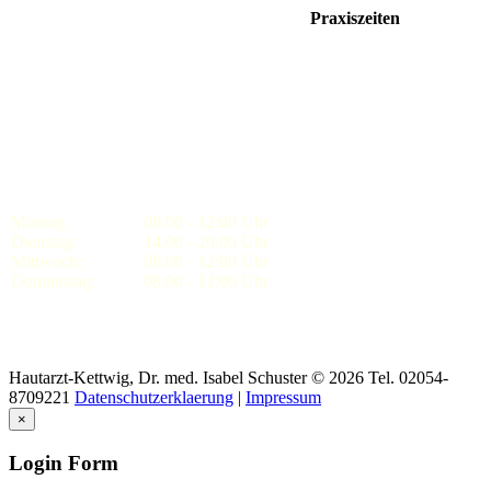
Praxiszeiten
Montag:
08:00 - 12:00 Uhr
Dienstag:
14:00 - 20:00 Uhr
Mittwoch:
08:00 - 12:00 Uhr
Donnerstag:
08:00 - 12:00 Uhr
Hautarzt-Kettwig,
Dr.
med.
Isabel
Schuster
©
2026 Tel. 02054-
8709221
Datenschutzerklaerung
|
Impressum
×
Login Form